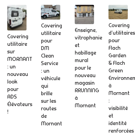
Covering
Covering
Enseigne,
d’utilitaires
utilitaire
Covering
vitrophanie
pour
pour
utilitaire
et
Flach
DM
sur
habillage
Garden
Clean
MORNANT
mural
& Flach
Service
: un
pour le
Green
: un
nouveau
nouveau
Environne
véhicule
look
magasin
à
qui
pour
RRUNNING
Mornant
brille
ADS
à
:
sur les
Élévateurs
Mornant
visibilité
routes
!
et
de
identité
Mornant
renforcées