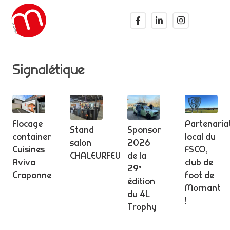
Signalétique
Flocage
Partenaria
Stand
Sponsor
container
local du
salon
2026
Cuisines
FSCO,
CHALEURFEU
de la
Aviva
club de
29ᵉ
Craponne
foot de
édition
Mornant
du 4L
!
Trophy