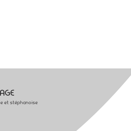
MAGE
se et stéphanoise