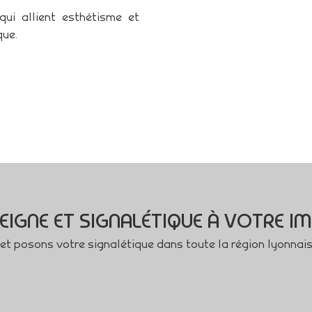
qui allient esthétisme et
que.
EIGNE ET SIGNALÉTIQUE À VOTRE I
t posons votre signalétique dans toute la région lyonnai