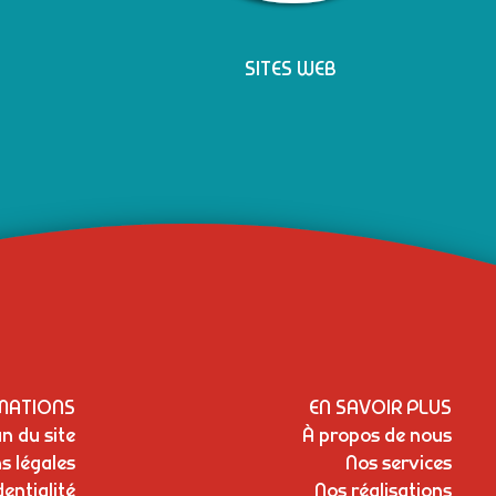
SITES WEB
MATIONS
EN SAVOIR PLUS
n du site
À propos de nous
s légales
Nos services
dentialité
Nos réalisations